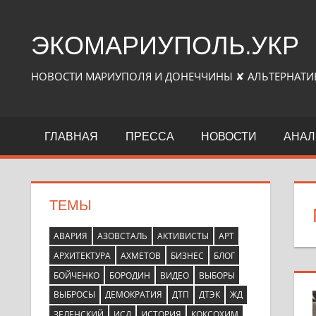
Перейти
к
ЭКОМАРИУПОЛЬ.УКР
контенту
НОВОСТИ МАРИУПОЛЯ И ДОНЕЧЧИНЫ ✘ АЛЬТЕРНАТИ
ГЛАВНАЯ
ПРЕССА
НОВОСТИ
АНАЛ
ТЕМЫ
АВАРИЯ
АЗОВСТАЛЬ
АКТИВИСТЫ
АРТ
АРХИТЕКТУРА
АХМЕТОВ
БИЗНЕС
БЛОГ
БОЙЧЕНКО
БОРОДИН
ВИДЕО
ВЫБОРЫ
ВЫБРОСЫ
ДЕМОКРАТИЯ
ДТП
ДТЭК
ЖД
ЗЕЛЕНСКИЙ
ИСД
ИСТОРИЯ
КОКСОХИМ