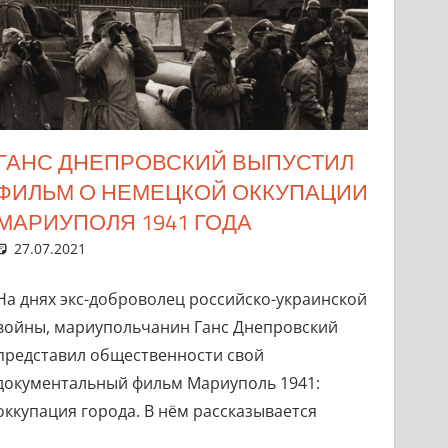
ГАНС ДНЕПРОВСКИЙ ВЫПУСТИЛ
ФИЛЬМ О НЕМЕЦКОЙ ОККУПАЦИИ
МАРИУПОЛЯ 1941 ГОДА
27.07.2021
marifornia
Новости
Ответить на комментарий
На днях экс-доброволец российско-украинской
войны, мариупольчанин Ганс Днепровский
представил общественности свой
документальный фильм Мариуполь 1941:
оккупация города. В нём рассказывается