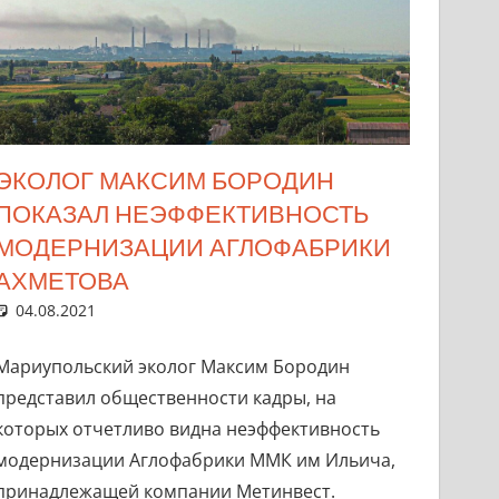
ЭКОЛОГ МАКСИМ БОРОДИН
ПОКАЗАЛ НЕЭФФЕКТИВНОСТЬ
МОДЕРНИЗАЦИИ АГЛОФАБРИКИ
АХМЕТОВА
04.08.2021
marifornia
ММКИ
Один комментарий
Мариупольский эколог Максим Бородин
представил общественности кадры, на
которых отчетливо видна неэффективность
модернизации Аглофабрики ММК им Ильича,
принадлежащей компании Метинвест.