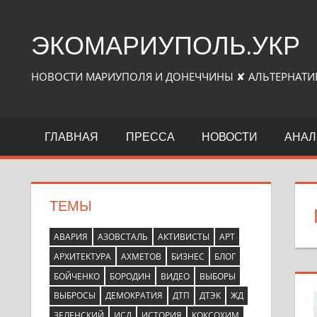
Перейти
к
ЭКОМАРИУПОЛЬ.УКР
контенту
НОВОСТИ МАРИУПОЛЯ И ДОНЕЧЧИНЫ ✘ АЛЬТЕРНАТИ
ГЛАВНАЯ
ПРЕССА
НОВОСТИ
АНАЛ
ТЕМЫ
АВАРИЯ
АЗОВСТАЛЬ
АКТИВИСТЫ
АРТ
АРХИТЕКТУРА
АХМЕТОВ
БИЗНЕС
БЛОГ
БОЙЧЕНКО
БОРОДИН
ВИДЕО
ВЫБОРЫ
ВЫБРОСЫ
ДЕМОКРАТИЯ
ДТП
ДТЭК
ЖД
ЗЕЛЕНСКИЙ
ИСД
ИСТОРИЯ
КОКСОХИМ