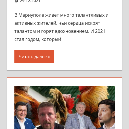
29.12.2021
marifornia
Разное
8 комментариев
В Мариуполе живет много талантливых и
активных жителей, чьи сердца искрят
талантом и горят вдохновением. И 2021
стал годом, который
Читать далее