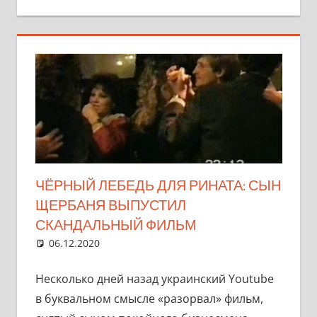
ЧЁРНЫЙ ЛЕБЕДЬ ДЛЯ РИНАТА: СЫН
ЩЕРБАНЯ ВЫПУСТИЛ
СКАНДАЛЬНЫЙ ФИЛЬМ
06.12.2020
marifornia
Разное
Один комментарий
Несколько дней назад украинский Youtube
в буквальном смысле «разорвал» фильм,