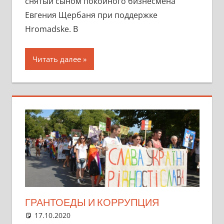
снятый сыном покойного бизнесмена
Евгения Щербаня при поддержке
Hromadske. В
Читать далее
ГРАНТОЕДЫ И КОРРУПЦИЯ
17.10.2020
marifornia
Разное
2 комментария