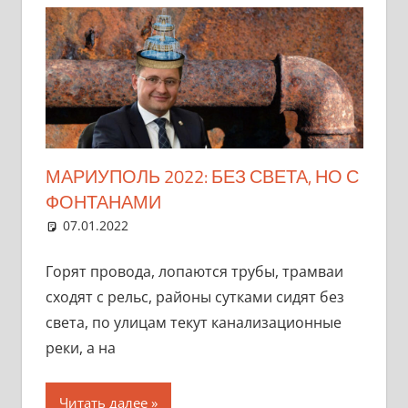
МАРИУПОЛЬ 2022: БЕЗ СВЕТА, НО С
ФОНТАНАМИ
07.01.2022
marifornia
Разное
Ответить на комментарий
Горят провода, лопаются трубы, трамваи
сходят с рельс, районы сутками сидят без
света, по улицам текут канализационные
реки, а на
Читать далее