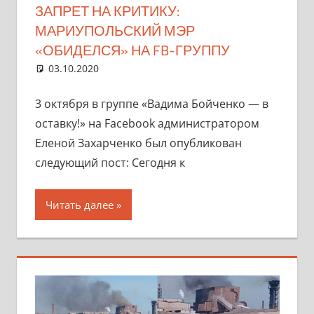
ЗАПРЕТ НА КРИТИКУ:
МАРИУПОЛЬСКИЙ МЭР
«ОБИДЕЛСЯ» НА FB-ГРУППУ
03.10.2020
marifornia
Разное
2 комментария
3 октября в группе «Вадима Бойченко — в
оставку!» на Facebook администратором
Еленой Захарченко был опубликован
следующий пост: Сегодня к
Читать далее