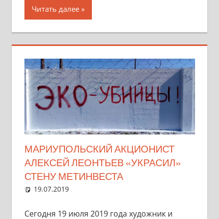
Читать далее
МАРИУПОЛЬСКИЙ АКЦИОНИСТ
АЛЕКСЕЙ ЛЕОНТЬЕВ «УКРАСИЛ»
СТЕНУ МЕТИНВЕСТА
19.07.2019
marifornia
Разное
Один комментарий
Сегодня 19 июля 2019 года художник и