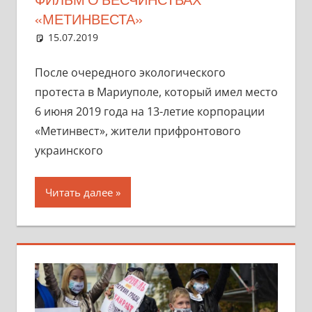
«МЕТИНВЕСТА»
15.07.2019
marifornia
Разное
Один комментарий
После очередного экологического
протеста в Мариуполе, который имел место
6 июня 2019 года на 13-летие корпорации
«Метинвест», жители прифронтового
украинского
Читать далее