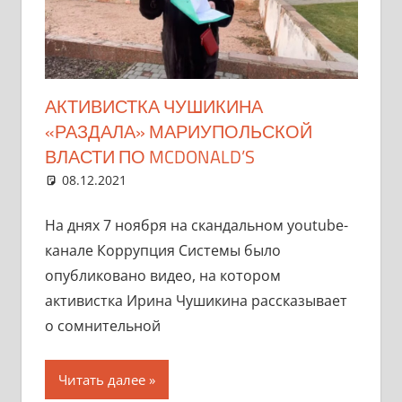
АКТИВИСТКА ЧУШИКИНА
«РАЗДАЛА» МАРИУПОЛЬСКОЙ
ВЛАСТИ ПО MCDONALD’S
08.12.2021
marifornia
Разное
2 комментария
На днях 7 ноября на скандальном youtube-
канале Коррупция Системы было
опубликовано видео, на котором
активистка Ирина Чушикина рассказывает
о сомнительной
Читать далее